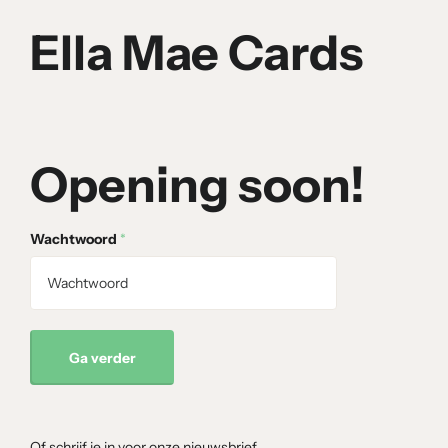
Ella Mae Cards
Opening soon!
Wachtwoord
*
Ga verder
Of schrijf je in voor onze nieuwsbrief